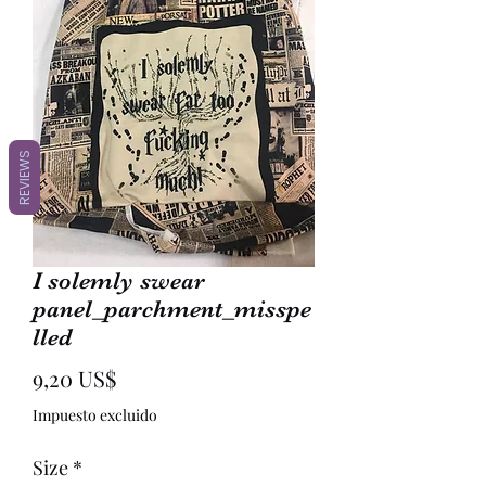
REVIEWS
I solemly swear
panel_parchment_misspe
lled
Precio
9,20 US$
Impuesto excluido
Size
*