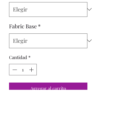
Fabric Base
*
Cantidad
*
Agregar al carrito
Panels:
Adult - 29x36 = FH
Standard - 20x24
Child - 15x18